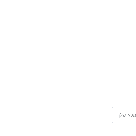
שם מלא*